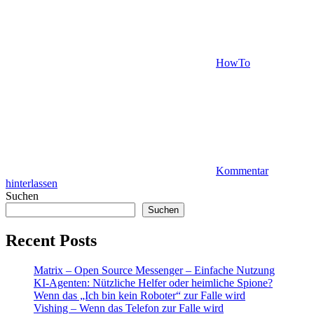
HowTo
Kommentar
hinterlassen
Suchen
Suchen
Recent Posts
Matrix – Open Source Messenger – Einfache Nutzung
KI-Agenten: Nützliche Helfer oder heimliche Spione?
Wenn das „Ich bin kein Roboter“ zur Falle wird
Vishing – Wenn das Telefon zur Falle wird